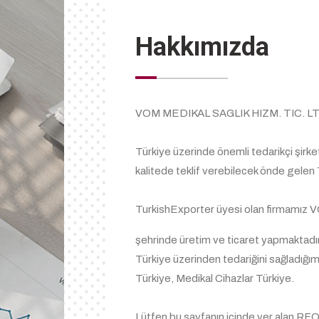
Hakkımızda
VOM MEDIKAL SAGLIK HIZM. TIC. LT
Türkiye üzerinde önemli tedarikçi şirke
kalitede teklif verebilecek önde gelen T
TurkishExporter üyesi olan firmamız
şehrinde üretim ve ticaret yapmaktadır
Türkiye üzerinden tedariğini sağladığımı
Türkiye, Medikal Cihazlar Türkiye.
Lütfen bu sayfanın içinde yer alan RFQ