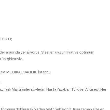
D. STI;
tler arasında yer alıyoruz. Size, en uygun fiyat ve optimum
ürk şirketiyiz.
 VOM MEDIKAL SAGLIK, İstanbul
.
z Türk Malı ürünler şöyledir: Hasta Yatakları Türkiye, Antiseptikler
 formunu doldurarak bizden teklif bekleyiniz. Kısa zaman size en