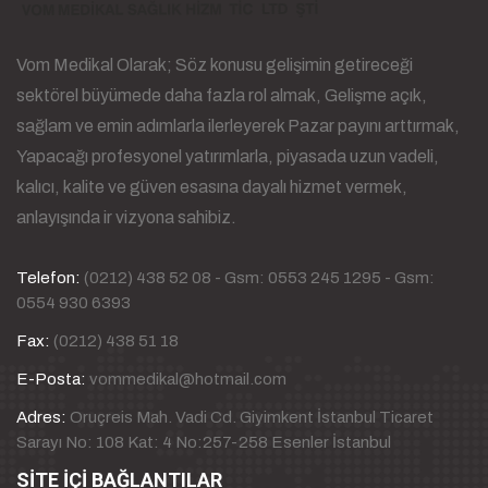
Vom Medikal Olarak; Söz konusu gelişimin getireceği
sektörel büyümede daha fazla rol almak, Gelişme açık,
sağlam ve emin adımlarla ilerleyerek Pazar payını arttırmak,
Yapacağı profesyonel yatırımlarla, piyasada uzun vadeli,
kalıcı, kalite ve güven esasına dayalı hizmet vermek,
anlayışında ir vizyona sahibiz.
Telefon:
(0212) 438 52 08 - Gsm: 0553 245 1295 - Gsm:
0554 930 6393
Fax:
(0212) 438 51 18
E-Posta:
vommedikal@hotmail.com
Adres:
Oruçreis Mah. Vadi Cd. Giyimkent İstanbul Ticaret
Sarayı No: 108 Kat: 4 No:257-258 Esenler İstanbul
SİTE İÇİ BAĞLANTILAR