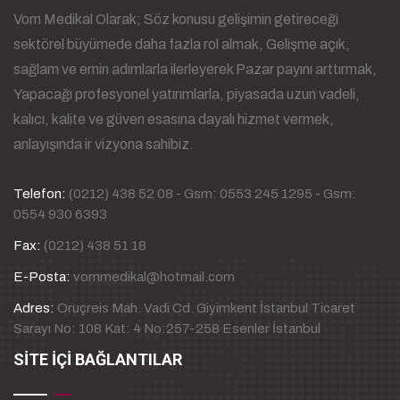
Vom Medikal Olarak; Söz konusu gelişimin getireceği
sektörel büyümede daha fazla rol almak, Gelişme açık,
sağlam ve emin adımlarla ilerleyerek Pazar payını arttırmak,
Yapacağı profesyonel yatırımlarla, piyasada uzun vadeli,
kalıcı, kalite ve güven esasına dayalı hizmet vermek,
anlayışında ir vizyona sahibiz.
Telefon:
(0212) 438 52 08 - Gsm: 0553 245 1295 - Gsm:
0554 930 6393
Fax:
(0212) 438 51 18
E-Posta:
vommedikal@hotmail.com
Adres:
Oruçreis Mah. Vadi Cd. Giyimkent İstanbul Ticaret
Sarayı No: 108 Kat: 4 No:257-258 Esenler İstanbul
SİTE İÇİ BAĞLANTILAR