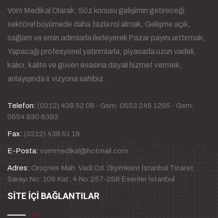
Vom Medikal Olarak; Söz konusu gelişimin getireceği
sektörel büyümede daha fazla rol almak, Gelişme açık,
sağlam ve emin adımlarla ilerleyerek Pazar payını arttırmak,
Yapacağı profesyonel yatırımlarla, piyasada uzun vadeli,
kalıcı, kalite ve güven esasına dayalı hizmet vermek,
anlayışında ir vizyona sahibiz.
Telefon:
(0212) 438 52 08 - Gsm: 0553 245 1295 - Gsm:
0554 930 6393
Fax:
(0212) 438 51 18
E-Posta:
vommedikal@hotmail.com
Adres:
Oruçreis Mah. Vadi Cd. Giyimkent İstanbul Ticaret
Sarayı No: 108 Kat: 4 No:257-258 Esenler İstanbul
SİTE İÇİ BAĞLANTILAR