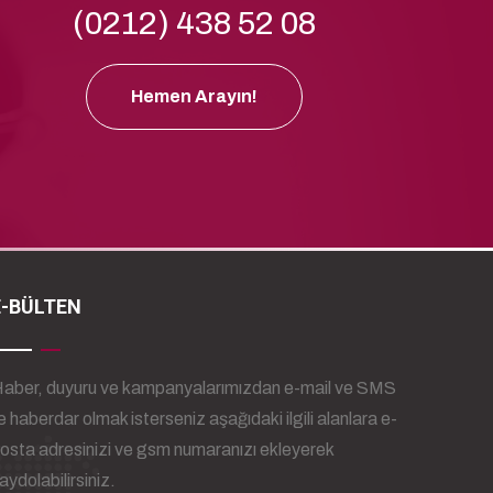
(0212) 438 52 08
Hemen Arayın!
E-BÜLTEN
aber, duyuru ve kampanyalarımızdan e-mail ve SMS
le haberdar olmak isterseniz aşağıdaki ilgili alanlara e-
osta adresinizi ve gsm numaranızı ekleyerek
aydolabilirsiniz.