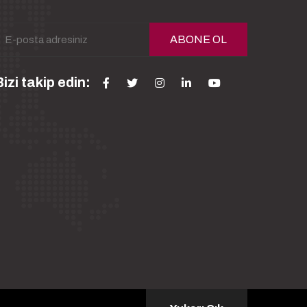
ABONE OL
izi takip edin: