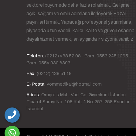
sektörel büyümede daha fazla rol almak, Gelişme
açık, sağlam ve emin adımlarla ilerleyerek Pazar
payını arttırmak, Yapacağı profesyonel yatırımlarla,
piyasada uzun vadeli, kalıcı, kalite ve güven esasına
dayalı hizmet vermek, anlayışında ir vizyona sahibiz.
Telefon:
(0212) 438 52 08 - Gsm: 0553 245 1295 -
Gsm: 0554 930 6393
Fax:
(0212) 438 51 18
E-Posta:
vommedikal@hotmail.com
Adres:
Oruçreis Mah. Vadi Cd. Giyimkent İstanbul
Ticaret Sarayı No: 108 Kat: 4 No:257-258 Esenler
İstanbul