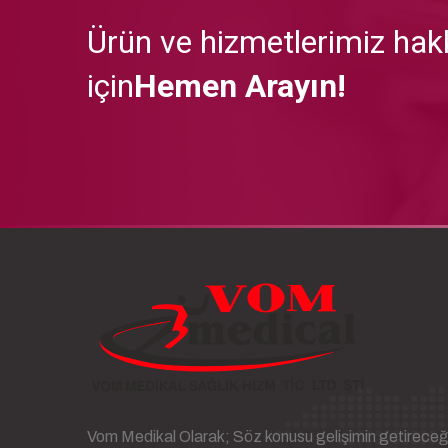
Ürün ve hizmetlerimiz hakk
için
Hemen Arayın!
Vom Medikal Olarak; Söz konusu gelişimin getireceğ