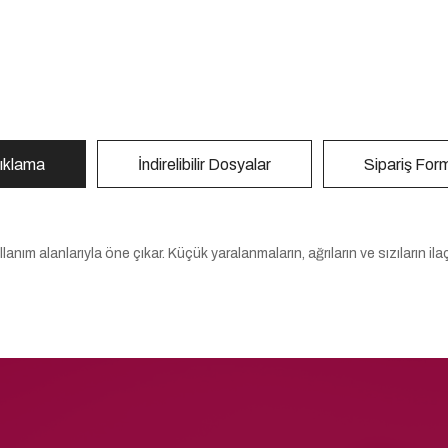
ıklama
İndirelibilir Dosyalar
Sipariş For
anım alanlarıyla öne çıkar. Küçük yaralanmaların, ağrıların ve sızıların ila