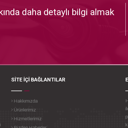
ında daha detaylı bilgi almak
SİTE İÇİ BAĞLANTILAR
H
Hakkımızda
i
Ürünlerimiz
p
Hizmetlerimiz
i
k
Bizden Haberler