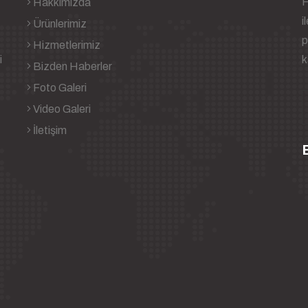
H
Hakkımızda
i
Ürünlerimiz
p
Hizmetlerimiz
i
k
Bizden Haberler
Foto Galeri
Video Galeri
İletişim
B