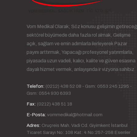
Vom Medikal Olarak; Söz konusu gelişimin getireceğ
sektörel büyümede daha fazla rol almak, Gelişme
açık, sağlam ve emin adımlarla ilerleyerek Pazar
payını arttırmak, Yapacağı profesyonel yatırımlarla,
piyasada uzun vadeli, kalıcı, kalite ve güven esasına
dayalı hizmet vermek, anlayışında ir vizyona sahibiz.
Telefon:
(0212) 438 52 08 - Gsm: 0553 245 1295 -
Gsm: 0554 930 6393
Fax:
(0212) 438 51 18
E-Posta:
vommedikal@hotmail.com
Adres:
Oruçreis Mah. Vadi Cd. Giyimkent İstanbul
Ticaret Sarayı No: 108 Kat: 4 No:257-258 Esenler