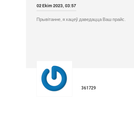
02 Ekim 2023, 03:57
Прывітанне, я хацеў даведацца Ваш прайс.
361729