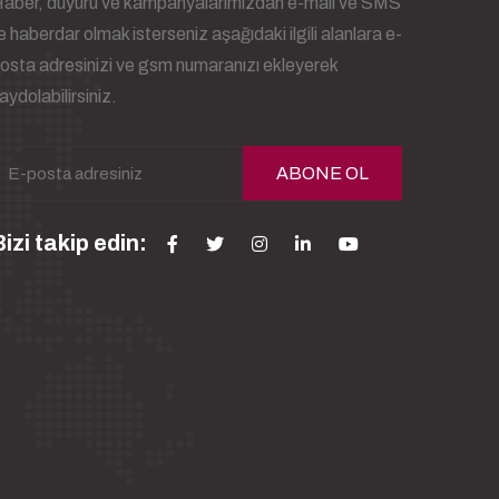
aber, duyuru ve kampanyalarımızdan e-mail ve SMS
le haberdar olmak isterseniz aşağıdaki ilgili alanlara e-
osta adresinizi ve gsm numaranızı ekleyerek
aydolabilirsiniz.
ABONE OL
izi takip edin: