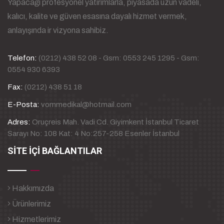
Yapacağı profesyonel yatırımlarla, piyasada uzun vadeli,
kalıcı, kalite ve güven esasına dayalı hizmet vermek,
anlayışında ir vizyona sahibiz.
Telefon:
(0212) 438 52 08 - Gsm: 0553 245 1295 - Gsm:
0554 930 6393
Fax:
(0212) 438 51 18
E-Posta:
vommedikal@hotmail.com
Adres:
Oruçreis Mah. Vadi Cd. Giyimkent İstanbul Ticaret
Sarayı No: 108 Kat: 4 No:257-258 Esenler İstanbul
SİTE İÇİ BAĞLANTILAR
Hakkımızda
Ürünlerimiz
Hizmetlerimiz